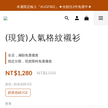
AOI.TOKYO官網會員招募中 ♡ 註冊即享$100購物金！
本週限定輸入『AUGFREE』★全館任2件免運中★
AOI.TOKYO官網會員招募中 ♡ 註冊即享$100購物金！
(現貨)人氣格紋襯衫
全店，滿額免運優惠
指定分類，現貨限時免運優惠
NT$1,280
NT$1,550
顏色
: 奶茶色BEIGE
奶茶色BEIGE
數量