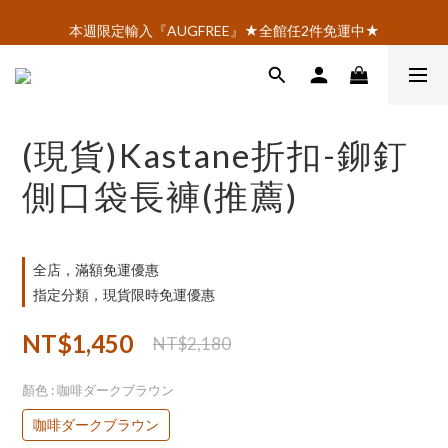
AOI.TOKYO官網會員招募中 ♡ 註冊即享$100購物金！
本週限定輸入『AUGFREE』★全館任2件免運中★
AOI.TOKYO官網會員招募中 ♡ 註冊即享$100購物金！
(現貨)Kastane折扣-鉚釘
側口袋長褲(推薦)
全店，滿額免運優惠
指定分類，現貨限時免運優惠
NT$1,450
NT$2,180
顏色
: 咖啡ダークブラウン
咖啡ダークブラウン