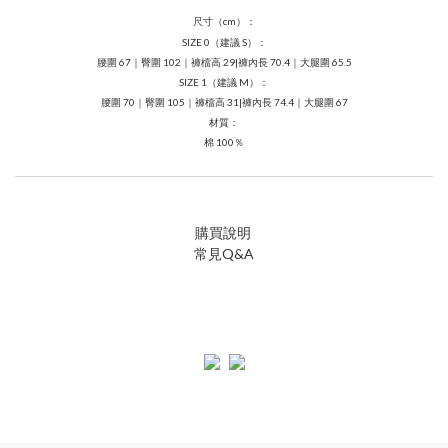
尺寸（cm）：
SIZE 0（建議 S）：
腰圍 67｜臀圍 102｜褲檔高 29|褲內長 70.4｜大腿圍 65.5
SIZE 1（建議 M）：
腰圍 70｜臀圍 105｜褲檔高 31|褲內長 74.4｜大腿圍 67
材質：
棉 100％
購買說明
常見Q&A