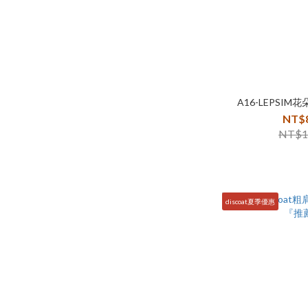
A16-LEPSI
NT$
NT$1
discoat夏季優惠