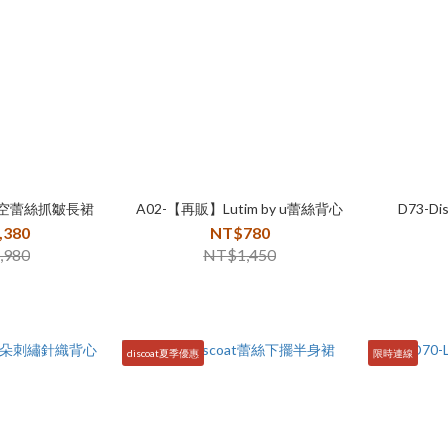
日鏤空蕾絲抓皺長裙
A02-【再販】Lutim by u蕾絲背心
D73-D
,380
NT$780
,980
NT$1,450
discoat夏季優惠
限時連線