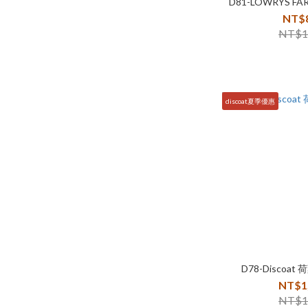
D81-LOWRYS 
NT$
NT$1
discoat夏季優惠
D78-Discoa
NT$1
NT$1