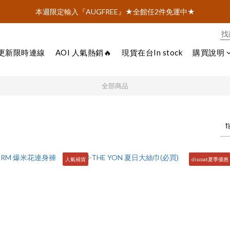
AOI.TOKYO官網會員招募中 ♡ 註冊即享$100購物金！
本週限定輸入『AUGFREE』★全館任2件免運中★
AOI.TOKYO官網會員招募中 ♡ 註冊即享$100購物金！
週更新限時連線
AOI 人氣熱銷🔥
現貨在台In stock
購買說明
全部商品
人氣補貨
discoat夏季優惠