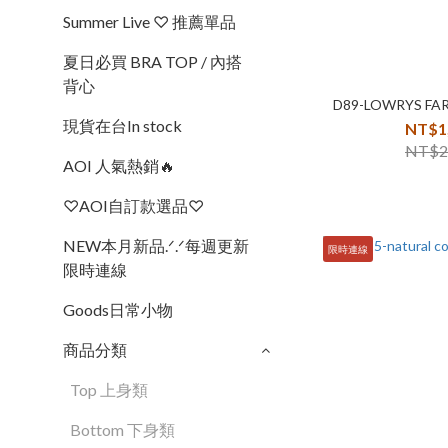
Summer Live ♡ 推薦單品
夏日必買 BRA TOP / 內搭
背心
D89-LOWRYS 
現貨在台In stock
NT$1
NT$2
AOI 人氣熱銷🔥
♡AOI自訂款選品♡
NEW本月新品.ᐟ.ᐟ每週更新
限時連線
限時連線
Goods日常小物
商品分類
Top 上身類
Bottom 下身類