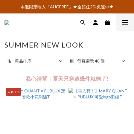
AOI.TOKYO官網會員招募中 ♡ 註冊即享$100購物金！
本週限定輸入『AUGFREE』★全館任2件免運中★
AOI.TOKYO官網會員招募中 ♡ 註冊即享$100購物金！
SUMMER NEW LOOK
商品排序
每頁顯示 48 個
私心清單｜夏天只穿這幾件就夠了!
人氣追加