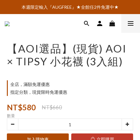
AOI.TOKYO官網會員招募中 ♡ 註冊即享$100購物金！
本週限定輸入『AUGFREE』★全館任2件免運中★
AOI.TOKYO官網會員招募中 ♡ 註冊即享$100購物金！
【AOI選品】(現貨) AOI
× TIPSY 小花襪 (3入組)
全店，滿額免運優惠
指定分類，現貨限時免運優惠
NT$580
NT$660
數量
加入購物車
立即購買