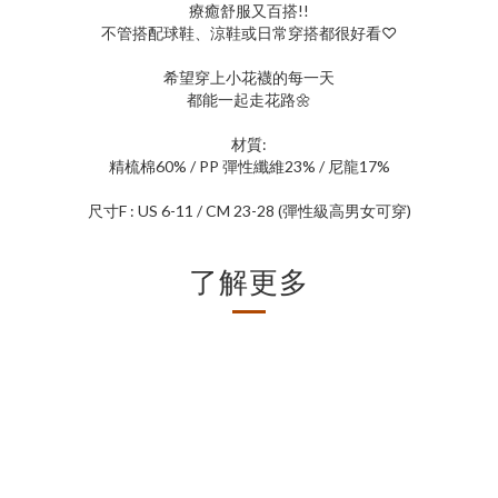
療癒舒服又百搭!!
不管搭配球鞋、涼鞋或日常穿搭都很好看♡
希望穿上小花襪的每一天
都能一起走花路🌼
材質:
精梳棉60% / PP 彈性纖維23% / 尼龍17%
尺寸F : US 6-11 / CM 23-28 (彈性級高男女可穿)
了解更多